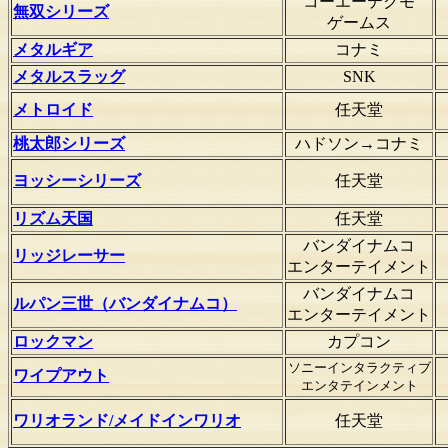
コーエーテクモ
無双シリーズ
ゲームス
メタルギア
コナミ
メタルスラッグ
SNK
メトロイド
任天堂
桃太郎シリーズ
ハドソン→コナミ
ヨッシーシリーズ
任天堂
リズム天国
任天堂
バンダイナムコ
リッジレーサー
エンターテイメント
バンダイナムコ
ルパン三世（バンダイナムコ）
エンターテイメント
ロックマン
カプコン
ソニーインタラクティブ
ワイプアウト
エンタテインメント
ワリオランド/メイドインワリオ
任天堂