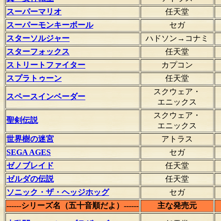
スーパーマリオ
任天堂
スーパーモンキーボール
セガ
スターソルジャー
ハドソン→コナミ
スターフォックス
任天堂
ストリートファイター
カプコン
スプラトゥーン
任天堂
スクウェア・
スペースインベーダー
エニックス
スクウェア・
聖剣伝説
エニックス
世界樹の迷宮
アトラス
SEGA AGES
セガ
ゼノブレイド
任天堂
ゼルダの伝説
任天堂
ソニック・ザ・ヘッジホッグ
セガ
------シリーズ名（五十音順だよ）------
主な発売元