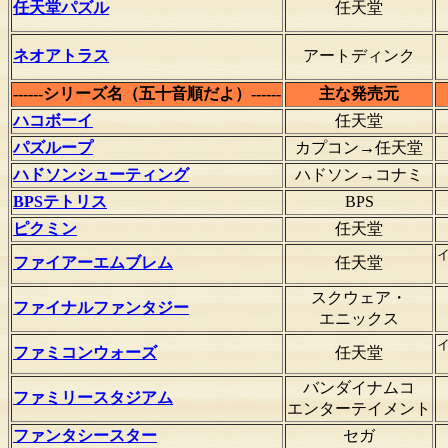
任天堂パズル
任天堂
ネオアトラス
アートディンク
------シリーズ名（五十音順だよ）------
主な発売元
ハコボーイ
任天堂
パズループ
カプコン→任天堂
ハドソンシューティング
ハドソン→コナミ
BPSテトリス
BPS
ピクミン
任天堂
ファイアーエムブレム
任天堂
スクウェア・
ファイナルファンタジー
エニックス
ファミコンウォーズ
任天堂
バンダイナムコ
ファミリースタジアム
エンターテイメント
ファンタシースター
セガ