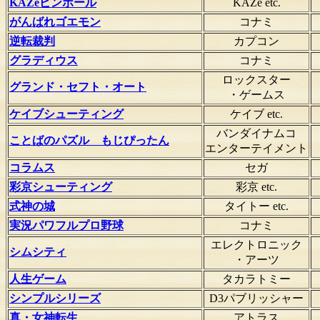
KAZeピンボール
KAZe etc.
がんばれゴエモン
コナミ
逆転裁判
カプコン
グラディウス
コナミ
ロックスター
グランド・セフト・オート
・ゲームス
ケイブシューティング
ケイブ etc.
バンダイナムコ
ことばのパズル もじぴったん
エンターテイメント
コラムス
セガ
彩京シューティング
彩京 etc.
式神の城
タイトー etc.
実況パワフルプロ野球
コナミ
エレクトロニック
シムシティ
・アーツ
人生ゲーム
タカラトミー
シンプルシリーズ
D3パブリッシャー
真・女神転生
アトラス