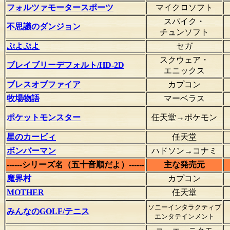
フォルツァモータースポーツ
マイクロソフト
スパイク・
不思議のダンジョン
チュンソフト
ぷよぷよ
セガ
スクウェア・
ブレイブリーデフォルト/HD-2D
エニックス
ブレスオブファイア
カプコン
牧場物語
マーベラス
ポケットモンスター
任天堂→ポケモン
星のカービィ
任天堂
ボンバーマン
ハドソン→コナミ
------シリーズ名（五十音順だよ）------
主な発売元
魔界村
カプコン
MOTHER
任天堂
ソニーインタラクティブ
みんなのGOLF/テニス
エンタテインメント