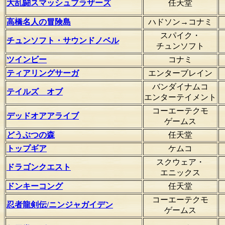
大乱闘スマッシュブラザーズ
任天堂
高橋名人の冒険島
ハドソン→コナミ
スパイク・
チュンソフト・サウンドノベル
チュンソフト
ツインビー
コナミ
ティアリングサーガ
エンターブレイン
バンダイナムコ
テイルズ オブ
エンターテイメント
コーエーテクモ
デッドオアアライブ
ゲームス
どうぶつの森
任天堂
トップギア
ケムコ
スクウェア・
ドラゴンクエスト
エニックス
ドンキーコング
任天堂
コーエーテクモ
忍者龍剣伝/ニンジャガイデン
ゲームス