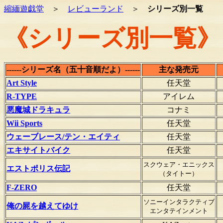
縮緬遊戯堂
＞
レビューランド
＞
シリーズ別一覧
《シリーズ別一覧》
------シリーズ名（五十音順だよ）------
主な発売元
Art Style
任天堂
R-TYPE
アイレム
悪魔城ドラキュラ
コナミ
Wii Sports
任天堂
ウェーブレース/テン・エイティ
任天堂
エキサイトバイク
任天堂
スクウェア・エニックス
エストポリス伝記
（タイトー）
F-ZERO
任天堂
ソニーインタラクティブ
俺の屍を越えてゆけ
エンタテインメント