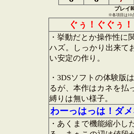
プレイ
※各項目は10
ぐぅ！ぐぐぅ！
・挙動だとか操作性に
ハズ。しっかり出来て
い安定の作り。
・3DSソフトの体験版
るが、本作はカネを払
縛りは無い様子。
わーっはっは！ダメ
・あくまで機能縮小し