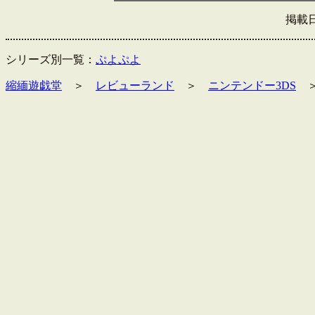
掲載日
シリーズ別一覧：
ぷよぷよ
縮緬遊戯堂
＞
レビューランド
＞
ニンテンドー3DS