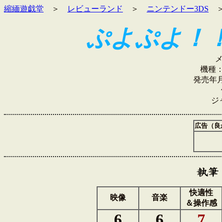
縮緬遊戯堂
＞
レビューランド
＞
ニンテンドー3DS
ぷよぷよ！
機種：
発売年月
ジ
広告（良
快適性
映像
音楽
＆操作感
6
6
7