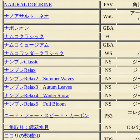
NAtURAL DOCtRINE
PSV
角
アー
ナノアサルト ネオ
WiiU
ナポレオン
GBA
ナムコクラシック
FC
ナムコミュージアム
GBA
ナムコワンダークラシック
WS
ナンプレClassic
NS
ジ
ナンプレRelax
NS
ジ
ナンプレRelax2 Summer Waves
NS
ジ
ナンプレRelax3 Autum Leaves
NS
ジ
ナンプレRelax4 Winter Snow
NS
ジ
ナンプレRelax5 Full Bloom
NS
ジ
エレ
ニード・フォー・スピード・カーボン
PS3
二角取り：鏡花水月
NS
D3
ニコリの数独3D
ハ
3DS