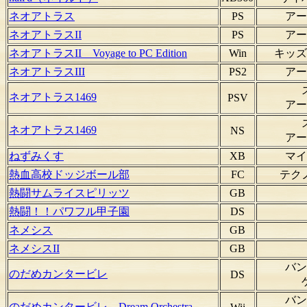
ネオアトラス
PS
アー
ネオアトラスII
PS
アー
ネオアトラスII Voyage to PC Edition
Win
キッズ
ネオアトラスIII
PS2
アー
ネオアトラス1469
PSV
アー
ネオアトラス1469
NS
アー
ねずみくす
XB
マイ
熱血高校ドッジボール部
FC
テク
熱闘サムライスピリッツ
GB
熱闘！！パワフル甲子園
DS
ネメシス
GB
ネメシスII
GB
バン
のだめカンタービレ
DS
バン
のだめカンタービレ Dream Orchestra