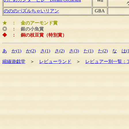
Wii
のののパズルちゃいリアン
GBA
★ ： 金のアーモンド賞
◎ ： 銀の小魚賞
◆ ： 銅の枝豆賞（特別賞）
あ
か(1)
か(2)
さ(1)
さ(2)
さ(3)
た(1)
た(2)
な
は(1
縮緬遊戯堂
＞
レビューランド
＞
レビュアー別一覧：