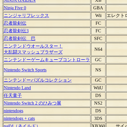
NINJA GAIDEN
XB
Ninja Five 0
GBA
ニンジャリフレックス
Wii
エレクト
忍者龍剣伝
FC
忍者龍剣伝3
FC
忍者龍剣伝 巴
SFC
ニンテンドウオールスター！
N64
大乱闘スマッシュブラザーズ
ニンテンドーゲームキューブコントローラ
GC
Nintendo Switch Sports
NS
ニンテンドーパズルコレクション
GC
Nintendo Land
WiiU
任天童子
DS
Nintendo Switch 2 のひみつ展
NS2
nintendogs
DS
nintendogs + cats
3DS
nail'd（ネイルド）
XB360
サイ