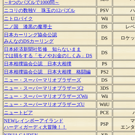
～8つのパズルで1000問～
ニコリの数独V 珠玉の12パズル
PSV
ハ
ニトロバイク
Wii
U
二ノ国 漆黒の魔導士
DS
レベ
日本カーリング協会公認
ロケッ
DS
みんなのDSカーリング
日本経済新聞社監修 知らないまま
DS
では損をする「モノやお金のしくみ」DS
日本相撲協会公認 日本大相撲
PS
日本相撲協会公認 日本大相撲 格闘編
PS2
ニュー・スーパーマリオブラザーズ
DS
ニュー・スーパーマリオブラザーズ2
3DS
ニュー・スーパーマリオブラザーズWii
Wii
ニュー・スーパーマリオブラザーズU
WiiU
ニュートピア
PCE
NEWレインボーアイランド
マ
PSP
ハーディガーディ大冒険！！
エンタ