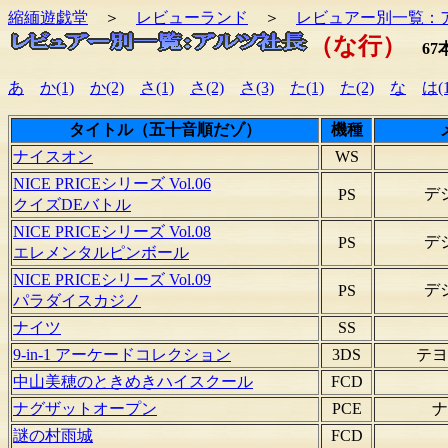
縮緬遊戯堂
＞
レビューランド
＞
レビュアー別一覧：
（な行）
67
あ
か(1)
か(2)
さ(1)
さ(2)
さ(3)
た(1)
た(2)
な
は(1
タイトル（五十音順だゾ）
機種
ナイスオン
WS
NICE PRICEシリーズ Vol.06
デ
PS
クイズDEバトル
NICE PRICEシリーズ Vol.08
デ
PS
エレメンタルピンボール
NICE PRICEシリーズ Vol.09
デ
PS
パラダイスカジノ
ナイツ
SS
9-in-1 アーケードコレクション
3DS
テヨ
中山美穂のときめきハイスクール
FCD
ナグザットオープン
PCE
ナ
謎の村雨城
FCD